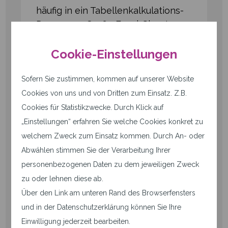
häufig in ein Tabellenkalkulations-
Drama aus. Große Excel-Sheets
werden hin- und hergeschickt, in
denen jede Seite eintragen soll,
Cookie-Einstellungen
welche Hardware eingesetzt wird,
welche IPs oder Hostnamen
Sofern Sie zustimmen, kommen auf unserer Website
genutzt werden, welche
Cookies von uns und von Dritten zum Einsatz. Z.B.
IKE⁠-⁠Verfahren, Cipher, Hashes und
Cookies für Statistikzwecke. Durch Klick auf
DH-Gruppen unterstützt werden
„Einstellungen“ erfahren Sie welche Cookies konkret zu
und so weiter.
welchem Zweck zum Einsatz kommen. Durch An- oder
Abwählen stimmen Sie der Verarbeitung Ihrer
Am Ende findet man hoffentlich
personenbezogenen Daten zu dem jeweiligen Zweck
einen gemeinsamen Nenner.
zu oder lehnen diese ab.
Mit pfSense & OPNsense haben
Über den Link am unteren Rand des Browserfensters
wir immerhin den Vorteil, dass der
und in der Datenschutzerklärung können Sie Ihre
verwendete IPsec-Service nahezu
Einwilligung jederzeit bearbeiten.