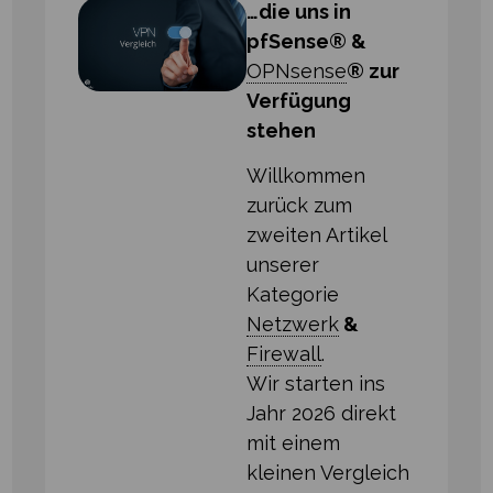
…die uns in
pfSense® &
OPNsense
® zur
Verfügung
stehen
Willkommen
zurück zum
zweiten Artikel
unserer
Kategorie
Netzwerk
&
Firewall
.
Wir starten ins
Jahr 2026 direkt
mit einem
kleinen Vergleich