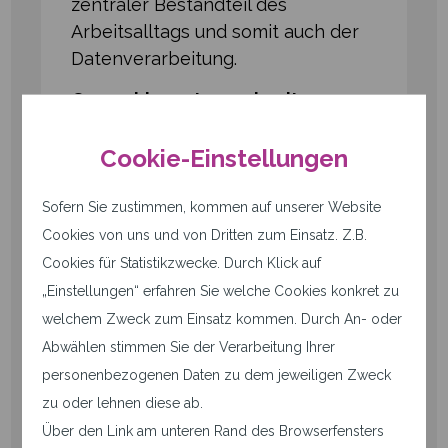
zentraler Bestandteil des
Arbeitsalltags und somit auch der
Datenverarbeitung.
Genau hier setzen wir mit
qwertiko meet an
. Unsere
Videokonferenzlösung basiert auf
Cookie-Einstellungen
der Open-Source-Technologie Jitsi,
wird
in Deutschland gehostet und
Sofern Sie zustimmen, kommen auf unserer Website
lässt sich flexibel in bestehende
Cookies von uns und von Dritten zum Einsatz. Z.B.
IT⁠-⁠Umgebungen integrieren
–
Cookies für Statistikzwecke. Durch Klick auf
ohne Vendor-Lock-in und ohne
„Einstellungen“ erfahren Sie welche Cookies konkret zu
Datenabfluss ins Ausland.
welchem Zweck zum Einsatz kommen. Durch An- oder
Abwählen stimmen Sie der Verarbeitung Ihrer
personenbezogenen Daten zu dem jeweiligen Zweck
qwertiko–Meet genauer unter
die Lupe nehmen
zu oder lehnen diese ab.
Über den Link am unteren Rand des Browserfensters