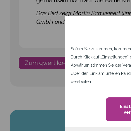
gemeinsam noch auf die Beine ste
Das Bild zeigt Martin Schweikert (lin
GmbH und Yannic Groß (rechts).
Sofern Sie zustimmen, kommen a
Durch Klick auf „Einstellunge
Zum qwertiko-Blog
Abwählen stimmen Sie der Vera
Über den Link am unteren Rand 
bearbeiten.
Eins
ve