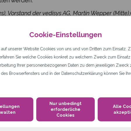
llen werden.
ks), Vorstand der vedisys AG, Martin Wepper (Mitte)
Cookie-Einstellungen
uf unserer Website Cookies von uns und von Dritten zum Einsatz. Z.B
n“ erfahren Sie welche Cookies konkret zu welchem Zweck zum Einsa
rbeitung Ihrer personenbezogenen Daten zu dem jeweiligen Zweck z
des Browserfensters und in der Datenschutzerklärung können Sie Ihre
Nur unbedingt
tellungen
Alle Co
erforderliche
rwalten
akzepti
Cookies