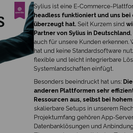
Sylius ist eine E⁠-⁠Commerce-Plattf
headless funktioniert und uns bei
überzeugt hat.
Seit Kurzem sind
wi
Partner von Sylius in Deutschland
auch für unsere Kunden erkennen. 
hat und keine Standardsoftware nutz
flexible und leicht integrierbare Lö
Systemlandschaften einfügt.
Besonders beeindruckt hat uns:
Die
anderen Plattformen sehr effizie
Ressourcen aus, selbst bei hohem 
skalierbare Setups in unserem Rech
Projektumfang gehören App-Server⁠-
Datenbanklösungen und Anbindung