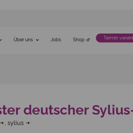
Termin verei
Über uns
Jobs
Shop
ster deutscher Sylius
,
sylius