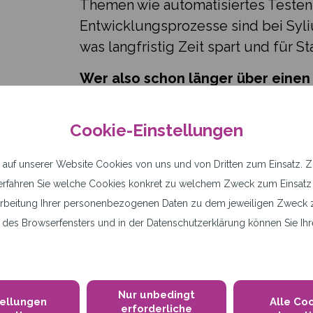
Themen wie automatisiertes Teste
Entwicklungsprozesse sind bei Syli
was langfristig Zeit spart und für Sta
Wer also schon länger über eine
nachdenkt oder ein neues Projekt st
einen Blick wert!
Cookie-Einstellungen
Mehr erfahren
uf unserer Website Cookies von uns und von Dritten zum Einsatz. Z.B
n“ erfahren Sie welche Cookies konkret zu welchem Zweck zum Einsa
rbeitung Ihrer personenbezogenen Daten zu dem jeweiligen Zweck z
des Browserfensters und in der Datenschutzerklärung können Sie Ihre
Nur unbedingt
tellungen
Alle Co
erforderliche