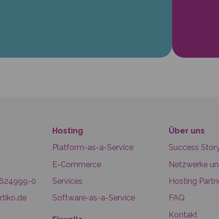
Hosting
Über uns
Platform-as-a-Service
Success Stor
E-Commerce
Netzwerke u
6624999-0
Services
Hosting Partn
tiko.de
Software-as-a-Service
FAQ
Kontakt