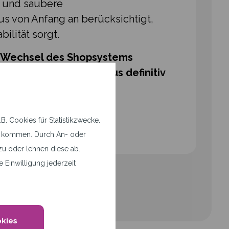
n und saubere
us von Anfang an berücksichtigt,
bilität sorgt.
n Wechsel des Shopsystems
artet, für den ist Sylius definitiv
. Cookies für Statistikzwecke.
tz kommen. Durch An- oder
u oder lehnen diese ab.
 Einwilligung jederzeit
okies