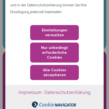
Machen Sie mehr aus Ihrem
und in der Datenschutzerklärung können Sie Ihre
Business
mit den individuellen
Einwilligung jederzeit bearbeiten.
Platform-as-a-Service Lösungen von
qwertiko. Rufen Sie jetzt an:
+49 721 66 24 999-0
Einstellungen
verwalten
Nur unbedingt
erforderliche
Cookies
Alle Cookies
akzeptieren
Nur notwendige Cookies.
Impressum
Datenschutzerklärung
·
Diese Seite verwendet nur
notwendige Cookies.