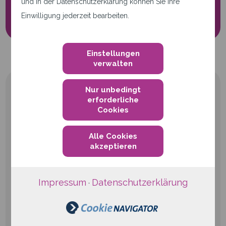
und in der Datenschutzerklärung können Sie Ihre
Cookie-Einstellungen
Einwilligung jederzeit bearbeiten.
Einstellungen
verwalten
Nur unbedingt
erforderliche
Cookies
Alle Cookies
qwertiko GmbH
akzeptieren
Waldstraße 41-43
76133 Karlsruhe
Impressum
Datenschutzerklärung
·
Telefon
+49 721 6624999-0
E-Mail:
info@qwertiko.de