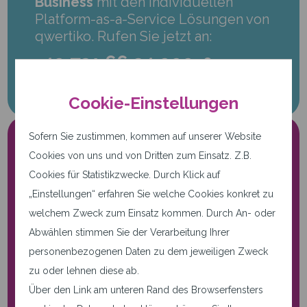
Business
mit den individuellen
Platform-as-a-Service Lösungen von
qwertiko. Rufen Sie jetzt an:
+49 721 66 24 999-0
Cookie-Einstellungen
Sofern Sie zustimmen, kommen auf unserer Website
Cookies von uns und von Dritten zum Einsatz. Z.B.
Cookies für Statistikzwecke. Durch Klick auf
„Einstellungen“ erfahren Sie welche Cookies konkret zu
welchem Zweck zum Einsatz kommen. Durch An- oder
Abwählen stimmen Sie der Verarbeitung Ihrer
Nur notwendige Cookies.
personenbezogenen Daten zu dem jeweiligen Zweck
Diese Seite verwendet nur
zu oder lehnen diese ab.
notwendige Cookies.
Über den Link am unteren Rand des Browserfensters