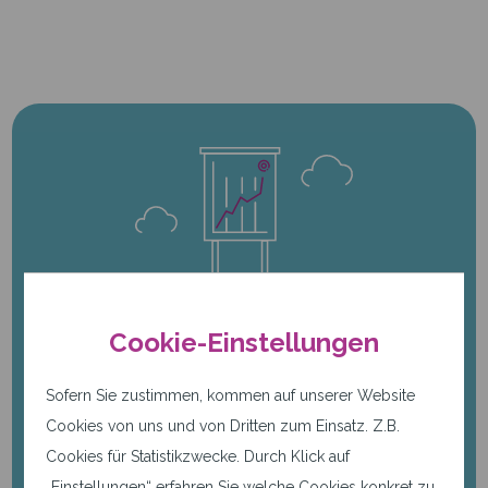
Machen Sie mehr aus Ihrem
Cookie-Einstellungen
Business
mit den individuellen
Platform-as-a-Service Lösungen von
Sofern Sie zustimmen, kommen auf unserer Website
qwertiko. Rufen Sie jetzt an:
Cookies von uns und von Dritten zum Einsatz. Z.B.
+49 721 66 24 999-0
Cookies für Statistikzwecke. Durch Klick auf
„Einstellungen“ erfahren Sie welche Cookies konkret zu