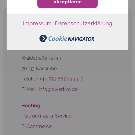
akzeptieren
Impressum
Datenschutzerklärung
·
qwertiko GmbH
Waldstraße 41-43
76133 Karlsruhe
Telefon
+49 721 6624999-0
E-Mail:
info@qwertiko.de
Hosting
Platform-as-a-Service
E-Commerce