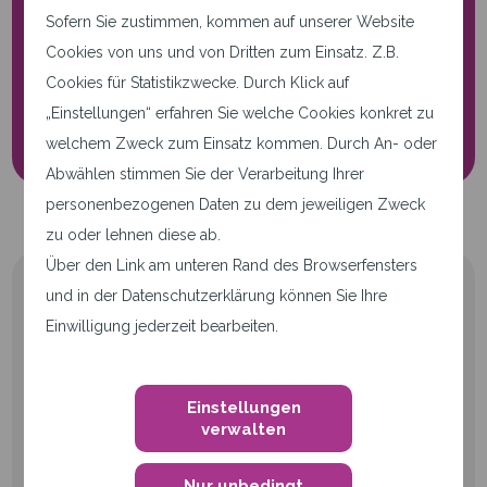
Diese Seite verwendet nur
Sofern Sie zustimmen, kommen auf unserer Website
notwendige Cookies.
Cookies von uns und von Dritten zum Einsatz. Z.B.
Cookies für Statistikzwecke. Durch Klick auf
Cookie-Einstellungen
„Einstellungen“ erfahren Sie welche Cookies konkret zu
welchem Zweck zum Einsatz kommen. Durch An- oder
Abwählen stimmen Sie der Verarbeitung Ihrer
personenbezogenen Daten zu dem jeweiligen Zweck
zu oder lehnen diese ab.
Über den Link am unteren Rand des Browserfensters
und in der Datenschutzerklärung können Sie Ihre
Einwilligung jederzeit bearbeiten.
qwertiko GmbH
Einstellungen
verwalten
Waldstraße 41-43
76133 Karlsruhe
Nur unbedingt