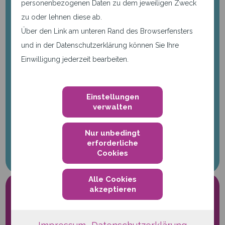
personenbezogenen Daten zu dem jeweiligen Zweck
zu oder lehnen diese ab.
Über den Link am unteren Rand des Browserfensters
und in der Datenschutzerklärung können Sie Ihre
Einwilligung jederzeit bearbeiten.
Machen Sie mehr aus Ihrem
Business
mit den individuellen
Einstellungen
Platform-as-a-Service Lösungen von
verwalten
qwertiko. Rufen Sie jetzt an:
+49 721 66 24 999-0
Nur unbedingt
erforderliche
Cookies
Alle Cookies
akzeptieren