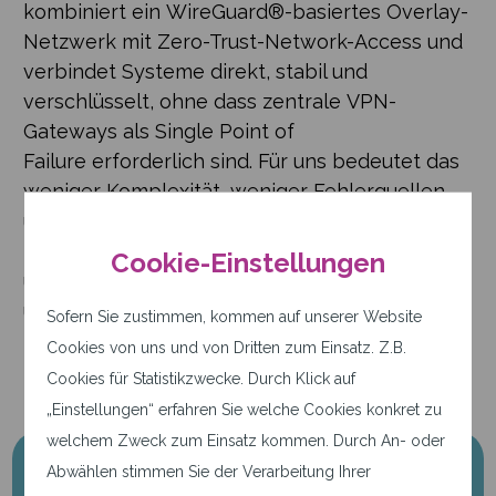
kombiniert ein WireGuard®-basiertes Overlay-
Netzwerk mit Zero-Trust-Network-Access und
verbindet Systeme direkt, stabil und
verschlüsselt, ohne dass zentrale VPN-
Gateways als Single Point of
Failure erforderlich sind. Für uns bedeutet das
weniger Komplexität, weniger Fehlerquellen
und mehr Sicherheit. Mit NetBird setzen wir die
Zero-Trust-Strategie konsequent
Cookie-Einstellungen
um: Standardmäßig ist nichts freigeschaltet
und […]
Sofern Sie zustimmen, kommen auf unserer Website
Cookies von uns und von Dritten zum Einsatz. Z.B.
Cookies für Statistikzwecke. Durch Klick auf
„Einstellungen“ erfahren Sie welche Cookies konkret zu
welchem Zweck zum Einsatz kommen. Durch An- oder
Abwählen stimmen Sie der Verarbeitung Ihrer