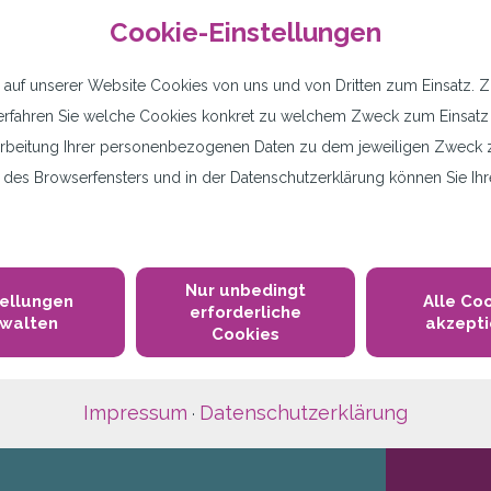
Cookie-Einstellungen
ntelligence-Lösungen anbieten, die speziell für 
formationen über bekannte Bedrohungen und komp
uf unserer Website Cookies von uns und von Dritten zum Einsatz. Z.B
n und zu blockieren. Die kontinuierlich aktualisi
n“ erfahren Sie welche Cookies konkret zu welchem Zweck zum Einsa
rbeitung Ihrer personenbezogenen Daten zu dem jeweiligen Zweck z
des Browserfensters und in der Datenschutzerklärung können Sie Ihre
Nur unbedingt
tellungen
Alle Co
erforderliche
rwalten
akzepti
Cookies
Impressum
Datenschutzerklärung
·