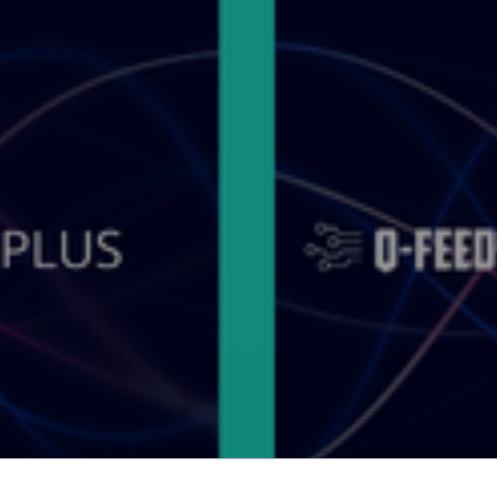
ort ist qwertiko offizieller Reseller von Q-Feed