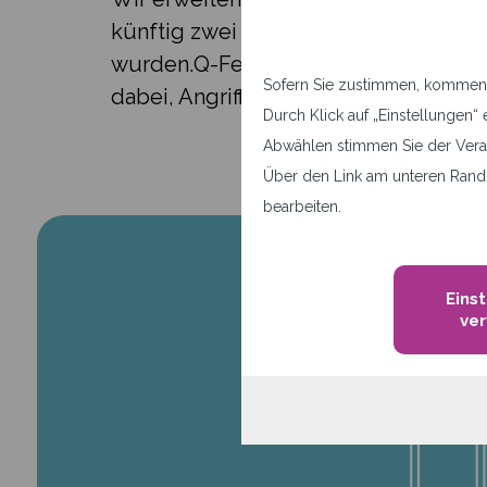
künftig zwei leistungsstarke Threat-I
wurden.Q-Feeds liefert aktuelle In
Sofern Sie zustimmen, kommen a
dabei, Angriffe frühzeitig zu erkenne
Durch Klick auf „Einstellunge
Abwählen stimmen Sie der Vera
Über den Link am unteren Rand 
bearbeiten.
Eins
ve