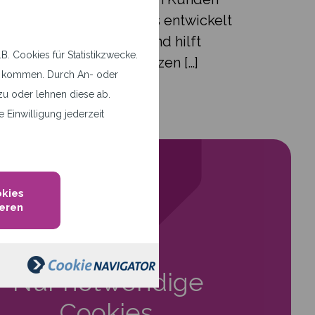
den Einsatz mit Firewalls entwickelt
romittierte Systeme und hilft
. Cookies für Statistikzwecke.
erten Datenquellen ergänzen […]
tz kommen. Durch An- oder
u oder lehnen diese ab.
 Einwilligung jederzeit
okies
eren
Nur notwendige
Cookies.