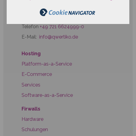
Waldstraße 41-43
76133 Karlsruhe
Telefon
+49 721 6624999-0
E-Mail:
info@qwertiko.de
Hosting
Platform-as-a-Service
E-Commerce
Services
Software-as-a-Service
Firwalls
Hardware
Schulungen