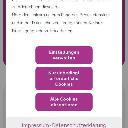
zu oder lehnen diese ab.
Nur notwendige Cookies.
Über den Link am unteren Rand des Browserfensters
Diese Seite verwendet nur
und in der Datenschutzerklärung können Sie Ihre
notwendige Cookies.
Einwilligung jederzeit bearbeiten.
Cookie-Einstellungen
Einstellungen
verwalten
Nur unbedingt
erforderliche
Cookies
Alle Cookies
akzeptieren
qwertiko GmbH
Impressum
Datenschutzerklärung
·