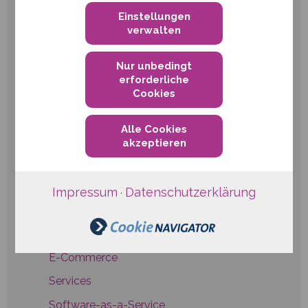
Einstellungen
verwalten
Nur unbedingt
qwertiko GmbH
erforderliche
Cookies
Waldstraße 41-43
76133 Karlsruhe
Alle Cookies
akzeptieren
Telefon
+49 721 6624999-0
E-Mail:
info@qwertiko.de
Impressum
Datenschutzerklärung
·
Hosting
Platform-as-a-Service
E-Commerce
Services
Software-as-a-Service