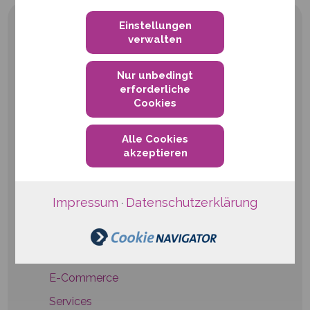
Einstellungen
verwalten
Nur unbedingt
erforderliche
qwertiko GmbH
Cookies
Waldstraße 41-43
Alle Cookies
76133 Karlsruhe
akzeptieren
Telefon
+49 721 6624999-0
E-Mail:
info@qwertiko.de
Impressum
Datenschutzerklärung
·
Hosting
Platform-as-a-Service
E-Commerce
Services