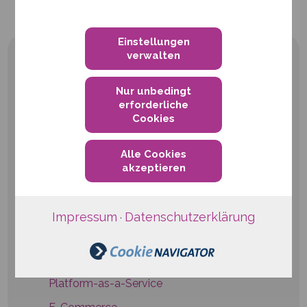
Einstellungen
verwalten
Nur unbedingt
erforderliche
Cookies
qwertiko GmbH
Waldstraße 41-43
Alle Cookies
akzeptieren
76133 Karlsruhe
Telefon
+49 721 6624999-0
Impressum
Datenschutzerklärung
·
E-Mail:
info@qwertiko.de
Hosting
Platform-as-a-Service