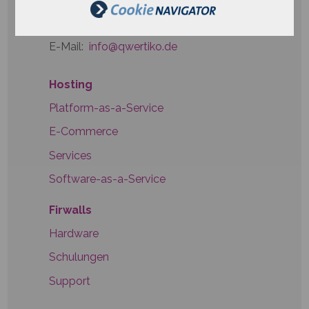
Telefon
+49 721 6624999-0
E-Mail:
info@qwertiko.de
Hosting
Platform-as-a-Service
E-Commerce
Services
Software-as-a-Service
Firwalls
Hardware
Schulungen
Support