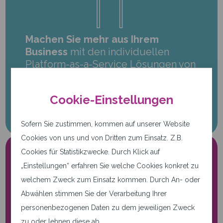
Machen Sie mehr aus Ihrem
Business
mit den individuellen
Platform-as-a-Service Lösungen von
qwertiko. Rufen Sie jetzt an:
+49 721 66 24 999-0
Cookie-Einstellungen
Sofern Sie zustimmen, kommen auf unserer Website
Cookies von uns und von Dritten zum Einsatz. Z.B.
Cookies für Statistikzwecke. Durch Klick auf
„Einstellungen“ erfahren Sie welche Cookies konkret zu
welchem Zweck zum Einsatz kommen. Durch An- oder
Abwählen stimmen Sie der Verarbeitung Ihrer
personenbezogenen Daten zu dem jeweiligen Zweck
Nur notwendige Cookies.
zu oder lehnen diese ab.