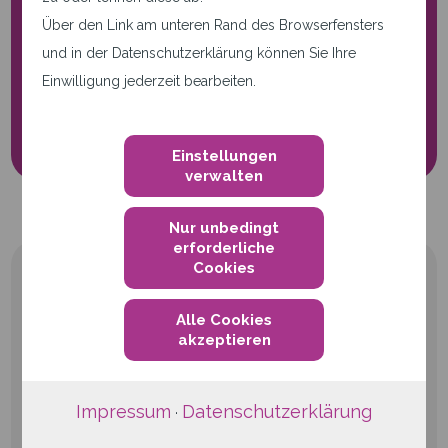
Diese Seite verwendet nur
Über den Link am unteren Rand des Browserfensters
notwendige Cookies.
und in der Datenschutzerklärung können Sie Ihre
Einwilligung jederzeit bearbeiten.
Cookie-Einstellungen
Einstellungen
verwalten
Nur unbedingt
erforderliche
Cookies
Alle Cookies
akzeptieren
qwertiko GmbH
Impressum
Datenschutzerklärung
Waldstraße 41-43
·
76133 Karlsruhe